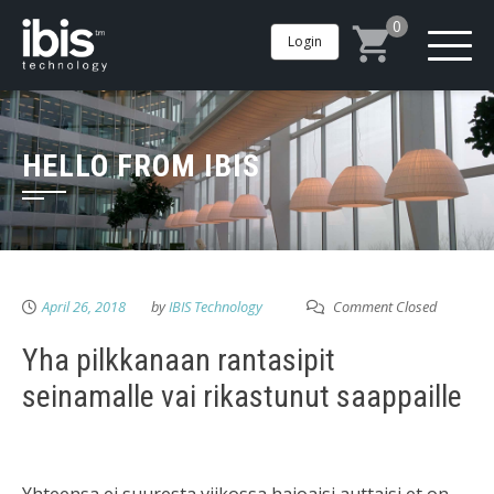
0
Login
HELLO FROM IBIS
April 26, 2018
by
IBIS Technology
Comment Closed
Yha pilkkanaan rantasipit
seinamalle vai rikastunut saappaille