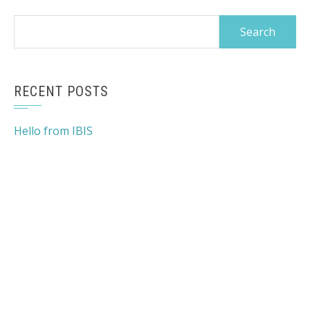
Search
for:
RECENT POSTS
Hello from IBIS
Ibis Iframe Implementation + Widgets Demo
|
Theme
based on
Square
by Hash Themes